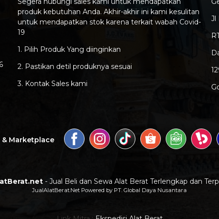
Segera hubungi sales kami untuk mendapatkan
G
produk kebutuhan Anda. Akhir-akhir ini kami kesulitan
Jl
untuk mendapatkan stok karena terkait wabah Covid-
19
RT
1. Pilih Produk Yang diinginkan
Da
6
2. Pastikan detil produknya sesuai
1
3. Kontak Sales kami
G
a & Marketplace
latBerat.net
- Jual Beli dan Sewa Alat Berat Terlengkap dan Ter
JualAlatBerat.Net Powered by PT. Global Daya Nusantara
Link Mitra :
Ekspedisi Alat Berat