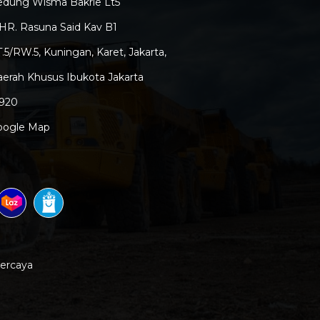
edung Wisma Bakrie Lt5
 HR. Rasuna Said Kav B1
.5/RW.5, Kuningan, Karet, Jakarta,
erah Khusus Ibukota Jakarta
2920
oogle Map
percaya