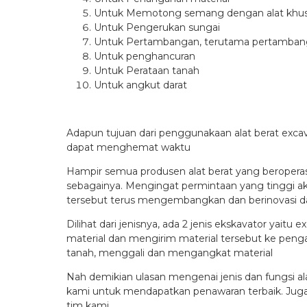
Untuk Memotong semang dengan alat khu
Untuk Pengerukan sungai
Untuk Pertambangan, terutama pertambang
Untuk penghancuran
Untuk Perataan tanah
Untuk angkut darat
Adapun tujuan dari penggunakaan alat berat exca
dapat menghemat waktu
Hampir semua produsen alat berat yang beropera
sebagainya. Mengingat permintaan yang tinggi akan
tersebut terus mengembangkan dan berinovasi dari si
Dilihat dari jenisnya, ada 2 jenis ekskavator yait
material dan mengirim material tersebut ke pen
tanah, menggali dan mengangkat material
Nah demikian ulasan mengenai jenis dan fungsi ala
kami untuk mendapatkan penawaran terbaik. Juga j
tim kami.