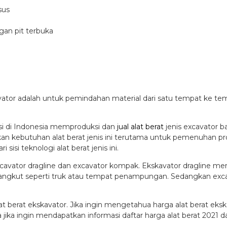
sus
an pit terbuka
vator adalah untuk pemindahan material dari satu tempat ke te
si di Indonesia memproduksi dan
jual alat berat
jenis excavator ba
 kebutuhan alat berat jenis ini terutama untuk pemenuhan proye
si teknologi alat berat jenis ini.
u excavator dragline dan excavator kompak. Ekskavator dragline me
gangkut seperti truk atau tempat penampungan. Sedangkan ex
t berat ekskavator. Jika ingin mengetahua harga alat berat eks
ika ingin mendapatkan informasi daftar harga alat berat 2021 