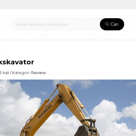
Cari
r
ekskavator
 kali / Kategori:
Review