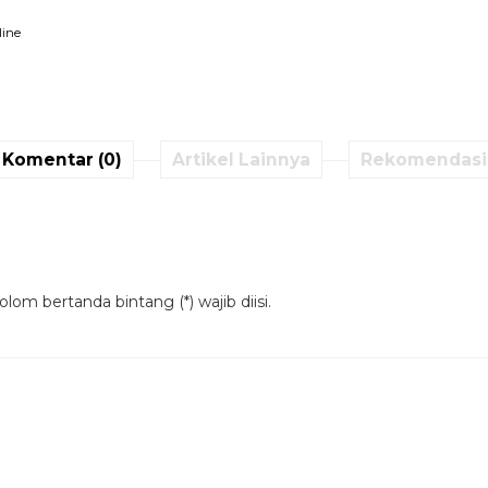
line
Komentar (0)
Artikel Lainnya
Rekomendasi
lom bertanda bintang (*) wajib diisi.