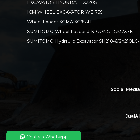
EXCAVATOR HYUNDAI HX220S
ICM WHEEL EXCAVATOR WE-75S
Wheel Loader XGMA XG955H
SUMITOMO Wheel Loader JIN GONG JGM737K
SUMITOMO Hydraulic Excavator SH210-6/Sh210LC-
Social Medi
JualA
Chat via Whatsapp