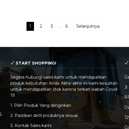
1
2
3
…
6
Selanjutnya
START SHOPPING!
Segera hubungi sales kami untuk mendapatkan
G
produk kebutuhan Anda. Akhir-akhir ini kami kesulitan
Jl
untuk mendapatkan stok karena terkait wabah Covid-
19
RT
1. Pilih Produk Yang diinginkan
Da
6
2. Pastikan detil produknya sesuai
1
3. Kontak Sales kami
G