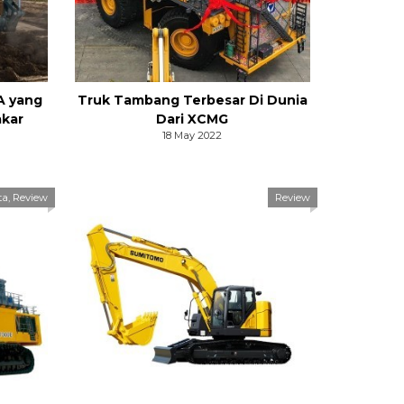
A yang
Truk Tambang Terbesar Di Dunia
akar
Dari XCMG
18 May 2022
ta
,
Review
Review