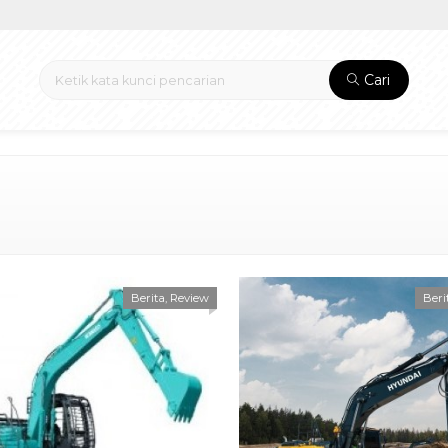
Cari
Berita
,
Review
Beri