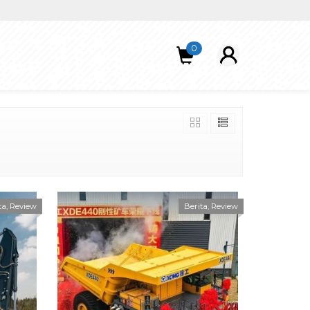
0
ta
,
Review
Berita
,
Review