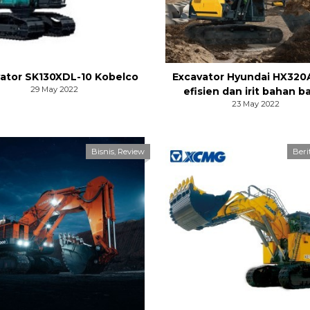
ator SK130XDL-10 Kobelco
Excavator Hyundai HX320
29 May 2022
efisien dan irit bahan b
23 May 2022
Bisnis
,
Review
Beri