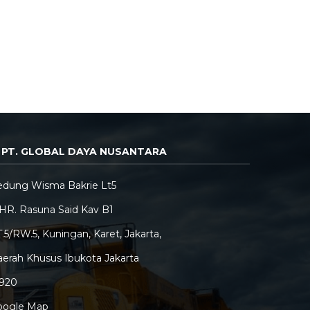
PT. GLOBAL DAYA NUSANTARA
edung Wisma Bakrie Lt5
 HR. Rasuna Said Kav B1
.5/RW.5, Kuningan, Karet, Jakarta,
erah Khusus Ibukota Jakarta
2920
oogle Map