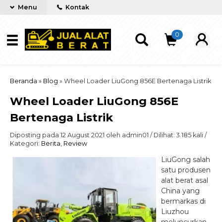
Menu
Kontak
0
Beranda
»
Blog
»
Wheel Loader LiuGong 856E Bertenaga Listrik
Wheel Loader LiuGong 856E
Bertenaga Listrik
Diposting pada 12 August 2021 oleh admin01 / Dilihat: 3.185 kali /
Kategori:
Berita
,
Review
LiuGong salah
satu produsen
alat berat asal
China yang
bermarkas di
Liuzhou