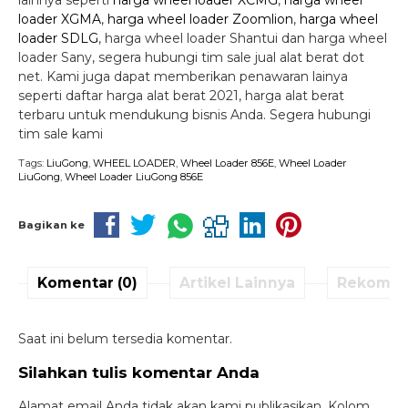
lainnya seperti
harga wheel loader XCMG
,
harga wheel
loader XGMA
,
harga wheel loader Zoomlion
,
harga wheel
loader SDLG
, harga wheel loader Shantui dan harga wheel
loader Sany, segera hubungi tim sale jual alat berat dot
net. Kami juga dapat memberikan penawaran lainya
seperti daftar harga alat berat 2021, harga alat berat
terbaru untuk mendukung bisnis Anda. Segera hubungi
tim sale kami
Tags:
LiuGong
,
WHEEL LOADER
,
Wheel Loader 856E
,
Wheel Loader
LiuGong
,
Wheel Loader LiuGong 856E
Bagikan ke
Komentar (0)
Artikel Lainnya
Rekomen
Saat ini belum tersedia komentar.
Silahkan tulis komentar Anda
Alamat email Anda tidak akan kami publikasikan. Kolom