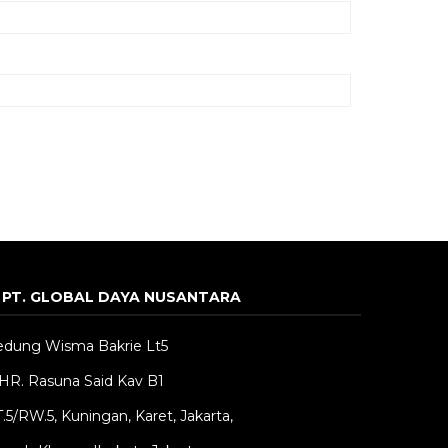
PT. GLOBAL DAYA NUSANTARA
edung Wisma Bakrie Lt5
 HR. Rasuna Said Kav B1
.5/RW.5, Kuningan, Karet, Jakarta,