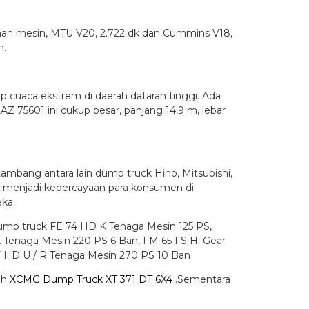
ihan mesin, MTU V20, 2.722 dk dan Cummins V18,
m.
p cuaca ekstrem di daerah dataran tinggi. Ada
Z 75601 ini cukup besar, panjang 14,9 m, lebar
ambang antara lain dump truck Hino, Mitsubishi,
 menjadi kepercayaan para konsumen di
eka
dump truck FE 74 HD K Tenaga Mesin 125 PS,
Tenaga Mesin 220 PS 6 Ban, FM 65 FS Hi Gear
F HD U / R Tenaga Mesin 270 PS 10 Ban
ah
XCMG Dump Truck XT 371 DT 6X4
.Sementara