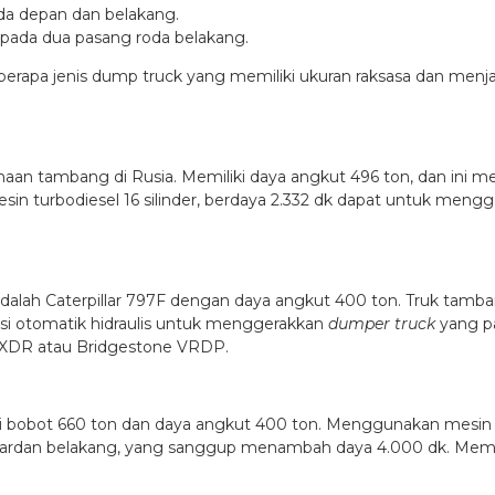
da depan dan belakang.
pada dua pasang roda belakang.
eberapa jenis dump truck yang memiliki ukuran raksasa dan menj
ahaan tambang di Rusia. Memiliki daya angkut 496 ton, dan ini me
esin turbodiesel 16 silinder, berdaya 2.332 dk dapat untuk men
dalah Caterpillar 797F dengan daya angkut 400 ton. Truk tamban
si otomatik hidraulis untuk menggerakkan
dumper truck
yang pa
n XDR atau Bridgestone VRDP.
iki bobot 660 ton dan daya angkut 400 ton. Menggunakan mesin 
 gardan belakang, yang sanggup menambah daya 4.000 dk. Memili