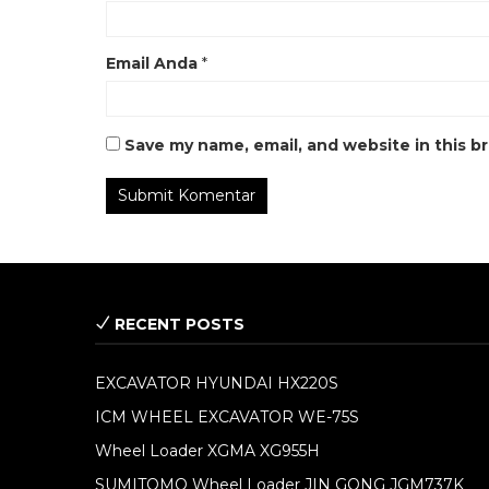
Email Anda
*
Save my name, email, and website in this b
RECENT POSTS
EXCAVATOR HYUNDAI HX220S
ICM WHEEL EXCAVATOR WE-75S
Wheel Loader XGMA XG955H
SUMITOMO Wheel Loader JIN GONG JGM737K