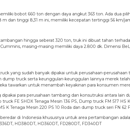
memiliki bobot 660 ton dengan daya angkut 363 ton. Ada dua pil
8 m dan tinggi 8,31 m ini, memiliki kecepatan tertinggi 56 km/ja
mbangan hingga seberat 320 ton, truk ini dibuat tahan terhada
n Cummins, masing-masing memiliki daya 2.800 dk. Dimensi BeLA
truck yang sudah banyak dipakai untuk perusahaan-perusahaan t
 dump truck serta keunggulan-keunggulan lainnya merek telah
 mereka tawarkan untuk menambah keyakinan para konsumen mer
 dipakai para perusahaan tambang dan konsutruksi antara lain 
 truck FE SHDX Tenaga Mesin 136 PS, Dump truck FM 517 HS K 
S K Tenaga Mesin 220 PS 10 Roda dan dump truck seri FN 62 
eredar di Indonesia khususnya untuk area pertambangan adal
 FD336DT, HD380DT, HD360DT, FD280DT, FD340DT