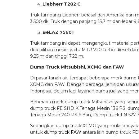
Liebherr T282 C
Truk tambang Liebherr berasal dari Amerika dan 
3.500 dk. Truk dengan panjang 15,7 m dan lebar 9,
BeLAZ 75601
Truk tambang ini dapat mengangkut material perta
dua pilihan mesin, yaitu MTU V20 turbo-diesel da
9,25 m dan tinggi 7,22 m.
Dump Truck Mitsubishi, XCMG dan FAW
Di pasar tanah air, terdapat beberapa merk dump 
XCMG dan FAW. Dengan berbagai jenis dan ukuran
Indonesia. Belum lagi layanan purna jual yang
Beberapa merk dump truck Mitsubishi yang sering
dump truck FE SHD K Tenaga Mesin 136 PS, dump
Tenaga Mesin 240 PS 6 Ban, Dump truck FN 527 M
Sedangkan dump truck XCMG yang mulai banyak b
untuk
dump truck FAW
antara lain dump trcuk