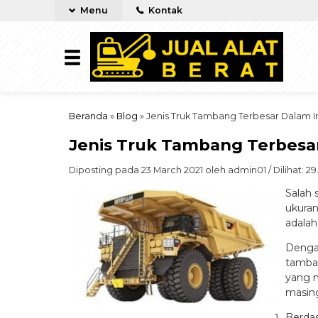
Menu
Kontak
Beranda
»
Blog
»
Jenis Truk Tambang Terbesar Dalam 
Jenis Truk Tambang Terbesa
Diposting pada 23 March 2021 oleh admin01 / Dilihat: 29.
Salah 
ukuran
adala
Dengan
tamban
yang 
masing
Berda