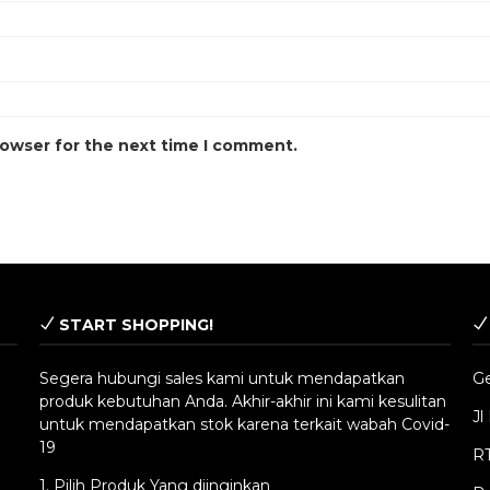
rowser for the next time I comment.
START SHOPPING!
Segera hubungi sales kami untuk mendapatkan
G
produk kebutuhan Anda. Akhir-akhir ini kami kesulitan
Jl
untuk mendapatkan stok karena terkait wabah Covid-
19
RT
1. Pilih Produk Yang diinginkan