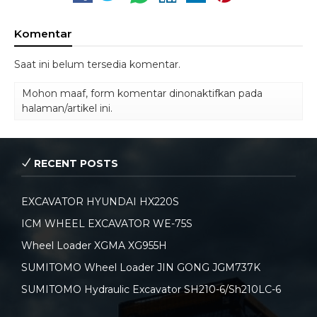
Komentar
Saat ini belum tersedia komentar.
Mohon maaf, form komentar dinonaktifkan pada
halaman/artikel ini.
RECENT POSTS
EXCAVATOR HYUNDAI HX220S
ICM WHEEL EXCAVATOR WE-75S
Wheel Loader XGMA XG955H
SUMITOMO Wheel Loader JIN GONG JGM737K
SUMITOMO Hydraulic Excavator SH210-6/Sh210LC-6