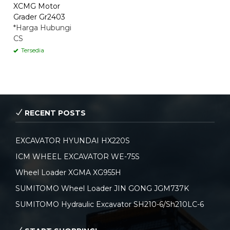
XCMG Motor
Grader Gr2403
*Harga Hubungi
CS
Tersedia
RECENT POSTS
EXCAVATOR HYUNDAI HX220S
ICM WHEEL EXCAVATOR WE-75S
Wheel Loader XGMA XG955H
SUMITOMO Wheel Loader JIN GONG JGM737K
SUMITOMO Hydraulic Excavator SH210-6/Sh210LC-6