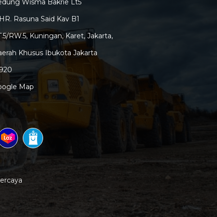
edung Wisma Bakrie Lt5
 HR. Rasuna Said Kav B1
.5/RW.5, Kuningan, Karet, Jakarta,
erah Khusus Ibukota Jakarta
2920
oogle Map
percaya