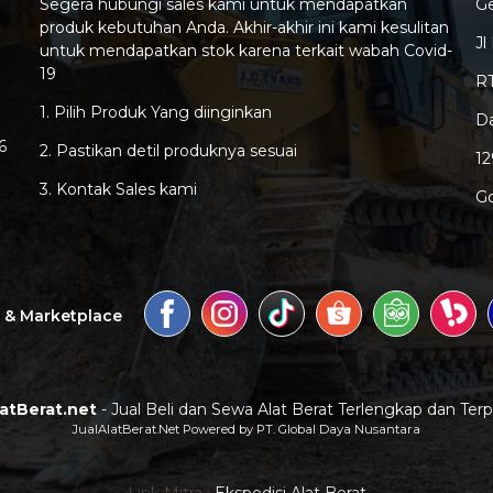
Segera hubungi sales kami untuk mendapatkan
G
produk kebutuhan Anda. Akhir-akhir ini kami kesulitan
Jl
untuk mendapatkan stok karena terkait wabah Covid-
19
RT
1. Pilih Produk Yang diinginkan
Da
6
2. Pastikan detil produknya sesuai
1
3. Kontak Sales kami
G
a & Marketplace
latBerat.net
- Jual Beli dan Sewa Alat Berat Terlengkap dan Ter
JualAlatBerat.Net Powered by PT. Global Daya Nusantara
Link Mitra :
Ekspedisi Alat Berat