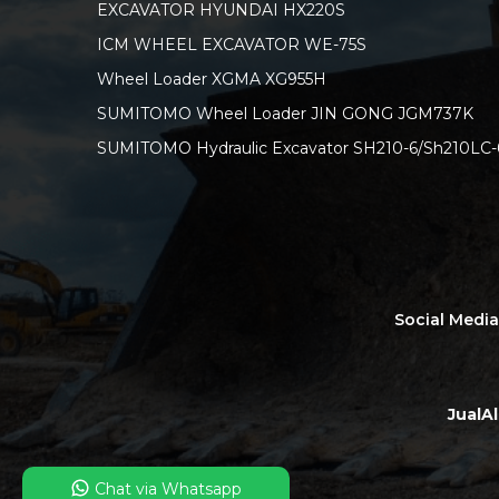
EXCAVATOR HYUNDAI HX220S
ICM WHEEL EXCAVATOR WE-75S
Wheel Loader XGMA XG955H
SUMITOMO Wheel Loader JIN GONG JGM737K
SUMITOMO Hydraulic Excavator SH210-6/Sh210LC-
Social Medi
JualA
Chat via Whatsapp