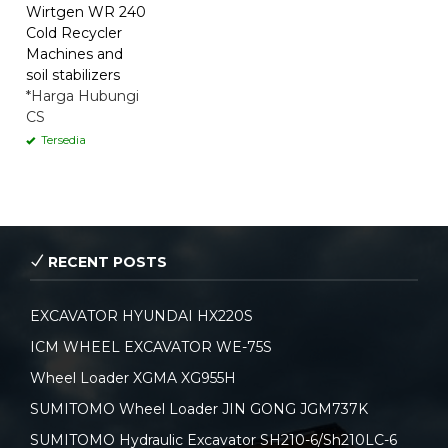
Wirtgen WR 240
Cold Recycler
Machines and
soil stabilizers
*Harga Hubungi
CS
Tersedia
RECENT POSTS
EXCAVATOR HYUNDAI HX220S
ICM WHEEL EXCAVATOR WE-75S
Wheel Loader XGMA XG955H
SUMITOMO Wheel Loader JIN GONG JGM737K
SUMITOMO Hydraulic Excavator SH210-6/Sh210LC-6