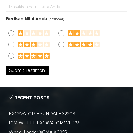
Berikan Nilai Anda
(opsional)
RECENT POSTS
EXCAVATOR HYUNDAI HX220S
ICM WHEEL EXCAVATOR WE-75S
Wheel Loader XGMA XG955H