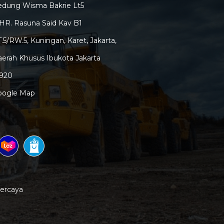
edung Wisma Bakrie Lt5
 HR. Rasuna Said Kav B1
.5/RW.5, Kuningan, Karet, Jakarta,
erah Khusus Ibukota Jakarta
2920
oogle Map
percaya