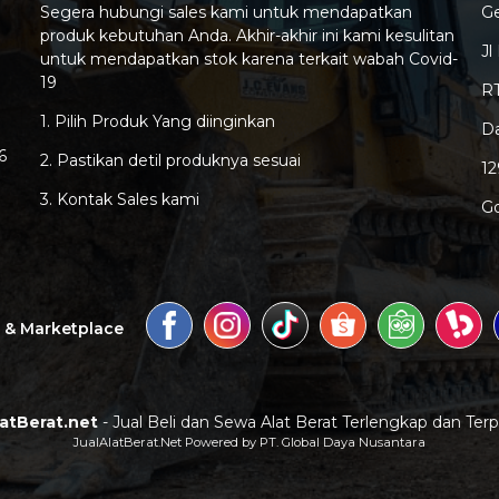
Segera hubungi sales kami untuk mendapatkan
G
produk kebutuhan Anda. Akhir-akhir ini kami kesulitan
Jl
untuk mendapatkan stok karena terkait wabah Covid-
19
RT
1. Pilih Produk Yang diinginkan
Da
6
2. Pastikan detil produknya sesuai
1
3. Kontak Sales kami
G
a & Marketplace
latBerat.net
- Jual Beli dan Sewa Alat Berat Terlengkap dan Ter
JualAlatBerat.Net Powered by PT. Global Daya Nusantara