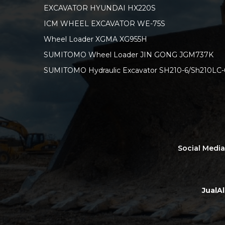
EXCAVATOR HYUNDAI HX220S
ICM WHEEL EXCAVATOR WE-75S
Wheel Loader XGMA XG955H
SUMITOMO Wheel Loader JIN GONG JGM737K
SUMITOMO Hydraulic Excavator SH210-6/Sh210LC-
Social Medi
JualA