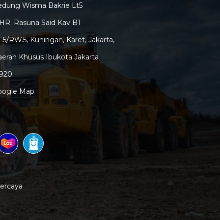
edung Wisma Bakrie Lt5
 HR. Rasuna Said Kav B1
.5/RW.5, Kuningan, Karet, Jakarta,
erah Khusus Ibukota Jakarta
2920
oogle Map
percaya