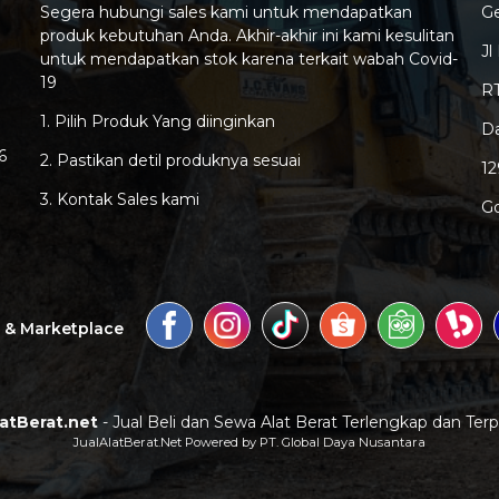
Segera hubungi sales kami untuk mendapatkan
G
produk kebutuhan Anda. Akhir-akhir ini kami kesulitan
Jl
untuk mendapatkan stok karena terkait wabah Covid-
19
RT
1. Pilih Produk Yang diinginkan
Da
6
2. Pastikan detil produknya sesuai
1
3. Kontak Sales kami
G
a & Marketplace
latBerat.net
- Jual Beli dan Sewa Alat Berat Terlengkap dan Ter
JualAlatBerat.Net Powered by PT. Global Daya Nusantara