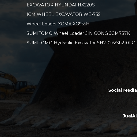
EXCAVATOR HYUNDAI HX220S
ICM WHEEL EXCAVATOR WE-75S
Wheel Loader XGMA XG955H
SUMITOMO Wheel Loader JIN GONG JGM737K
SUMITOMO Hydraulic Excavator SH210-6/Sh210LC-
Social Medi
JualA