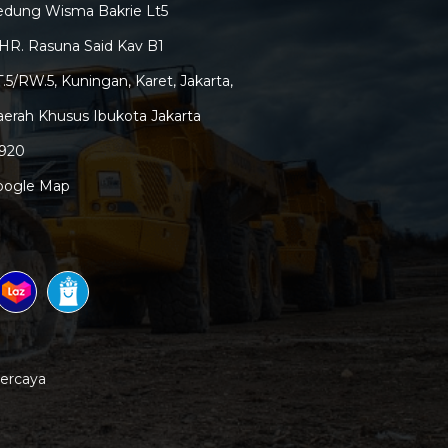
edung Wisma Bakrie Lt5
 HR. Rasuna Said Kav B1
.5/RW.5, Kuningan, Karet, Jakarta,
erah Khusus Ibukota Jakarta
2920
oogle Map
percaya