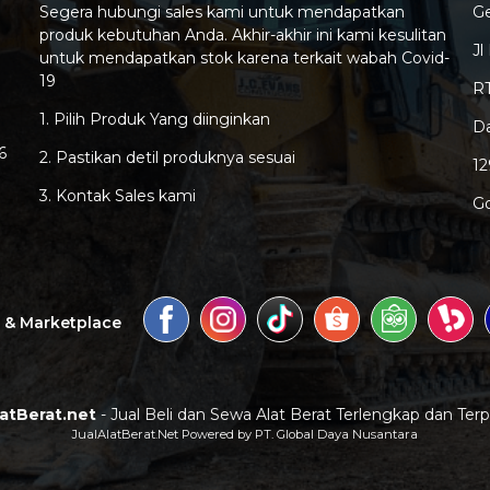
Segera hubungi sales kami untuk mendapatkan
G
produk kebutuhan Anda. Akhir-akhir ini kami kesulitan
Jl
untuk mendapatkan stok karena terkait wabah Covid-
19
RT
1. Pilih Produk Yang diinginkan
Da
6
2. Pastikan detil produknya sesuai
1
3. Kontak Sales kami
G
a & Marketplace
latBerat.net
- Jual Beli dan Sewa Alat Berat Terlengkap dan Ter
JualAlatBerat.Net Powered by PT. Global Daya Nusantara