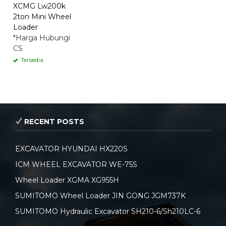
XCMG Lw200k
2ton Mini Wheel
Loader
*Harga Hubungi
CS
Tersedia
RECENT POSTS
EXCAVATOR HYUNDAI HX220S
ICM WHEEL EXCAVATOR WE-75S
Wheel Loader XGMA XG955H
SUMITOMO Wheel Loader JIN GONG JGM737K
SUMITOMO Hydraulic Excavator SH210-6/Sh210LC-6