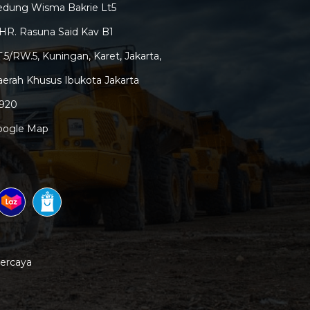
edung Wisma Bakrie Lt5
 HR. Rasuna Said Kav B1
.5/RW.5, Kuningan, Karet, Jakarta,
erah Khusus Ibukota Jakarta
2920
oogle Map
percaya