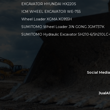
EXCAVATOR HYUNDAI HX220S
ICM WHEEL EXCAVATOR WE-75S
Wheel Loader XGMA XG955H
SUMITOMO Wheel Loader JIN GONG JGM737K
SUMITOMO Hydraulic Excavator SH210-6/Sh210LC-
Social Medi
JualA