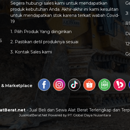
Segera hubungi sales kami untuk mendapatkan
G
produk kebutuhan Anda. Akhir-akhir ini kami kesulitan
Jl
untuk mendapatkan stok karena terkait wabah Covid-
19
RT
1. Pilih Produk Yang diinginkan
Da
6
2. Pastikan detil produknya sesuai
1
3. Kontak Sales kami
G
a & Marketplace
latBerat.net
- Jual Beli dan Sewa Alat Berat Terlengkap dan Ter
JualAlatBerat.Net Powered by PT. Global Daya Nusantara