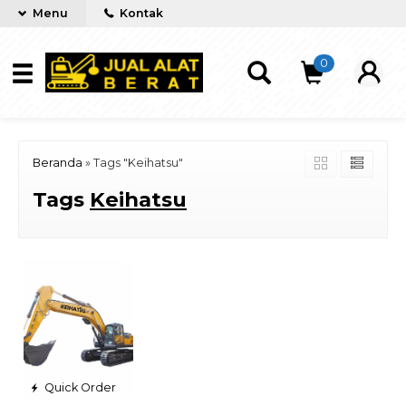
Menu
Kontak
0
Beranda
»
Tags "Keihatsu"
Tags
Keihatsu
Quick Order