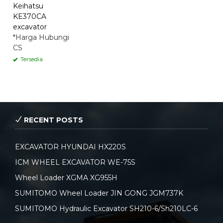
Keihatsu
KE370CA
excavator
*Harga Hubungi
CS
Tersedia
RECENT POSTS
EXCAVATOR HYUNDAI HX220S
ICM WHEEL EXCAVATOR WE-75S
Wheel Loader XGMA XG955H
SUMITOMO Wheel Loader JIN GONG JGM737K
SUMITOMO Hydraulic Excavator SH210-6/Sh210LC-6