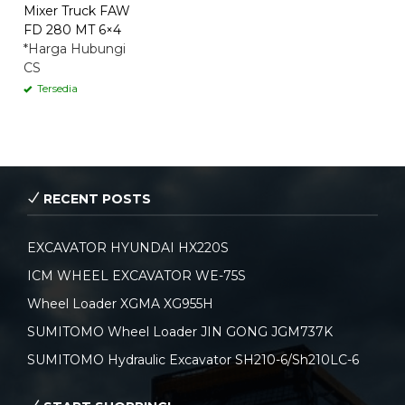
Mixer Truck FAW
FD 280 MT 6×4
*Harga Hubungi
CS
Tersedia
RECENT POSTS
EXCAVATOR HYUNDAI HX220S
ICM WHEEL EXCAVATOR WE-75S
Wheel Loader XGMA XG955H
SUMITOMO Wheel Loader JIN GONG JGM737K
SUMITOMO Hydraulic Excavator SH210-6/Sh210LC-6